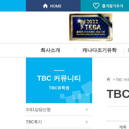
회사소개
캐나다조기유학
인사말
개요
스탭소개 & 연혁
부모동반 유학
TBC 커뮤니티
서비스
부모미동반유학
> TBC 
찾아오시는길
고등학교유학
TBC유학원
TB
명문대 진학보장 프로그램
단기 스쿨링
토론토 학군 및 지역소개
1대1상담신청
벤쿠버 학군 및 지역소개
빅토리아 PCS 사립학교
TBC후기
필리핀 주니어 스파르타 프로그
제목