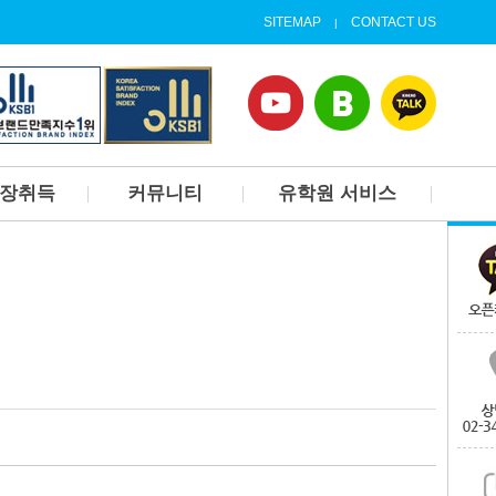
SITEMAP
CONTACT US
|
업장취득
커뮤니티
유학원 서비스
고등학교
1대1상담신청
개요
캐나다 대학가기
후기
가디언서비스
갤러리
현지정착서비스(랜딩서비
스)
유학원 뉴스
홈스테이 및 공항픽업
출국 오리엔테이션
집구하기