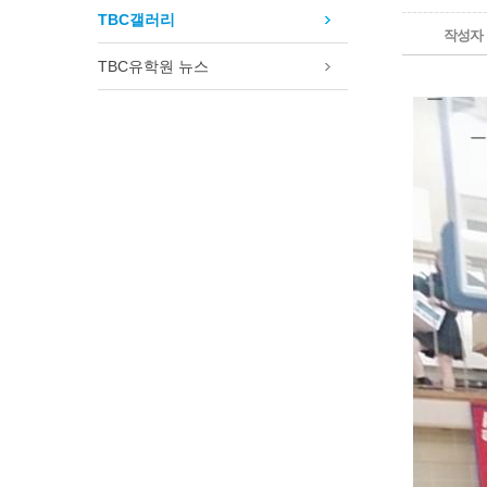
램
TBC갤러리
작성자
필리핀 가족연수 프로그램
추천! 토론토 여자 고등학교
TBC유학원 뉴스
캐나다 명문보딩스쿨
토론토 여름캠프